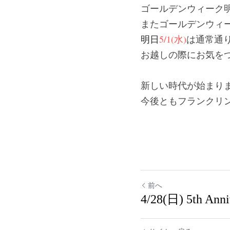
ゴールデンウィーク
またゴールデンウィ
明日
5/1(水)
は通常通
お越しの際にお気を
新しい時代が始まり
今後ともフランクリ
前へ
4/28(日) 5th Ann