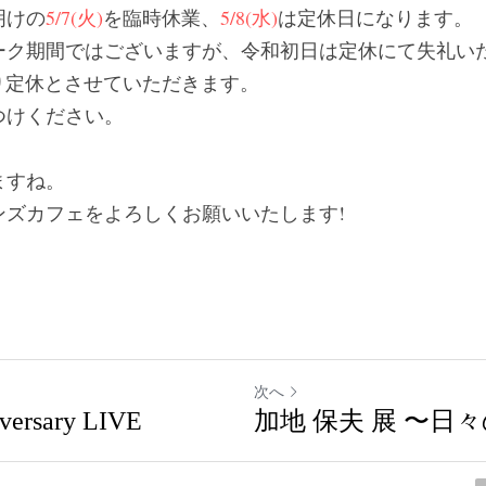
明けの
5/7(火)
を臨時休業、
5/8(水)
は定休日になります。
ーク期間ではございますが、令和初日は定休にて失礼い
り定休とさせていただきます。
つけください。
ますね。
ンズカフェをよろしくお願いいたします!
次へ
iversary LIVE
加地 保夫 展 〜日